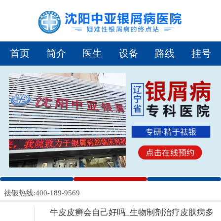
首页
简介
医生
设备
路线
挂号
1
2
3
祛银热线:400-189-9569
牛皮皮癣会自己好吗_生物制剂治疗皮肤病多