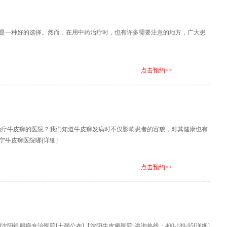
是一种好的选择。然而，在用中药治疗时，也有许多需要注意的地方，广大患
点击预约>>
专治疗牛皮癣的医院？我们知道牛皮癣发病时不仅影响患者的容貌，对其健康也有
宁牛皮癣医院哪
[详细]
点击预约>>
阳银屑病专治医院[十强公布]【沈阳牛皮癣医院·咨询热线：400-189-95
[详细]