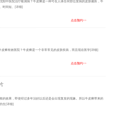
沈阳中医院治疗银屑病？牛皮癣是一种可在人体任何部位发病的皮肤顽疾，牛
、时间短、
[详细]
点击预约>>
治牛皮癣有效医院？牛皮癣是一个非常常见的皮肤疾病，而且现在医学
[详细]
点击预约>>
片
根的效果，即使经过多年治好以后还是会出现复发的现象。所以牛皮癣带来的
的生
[详细]