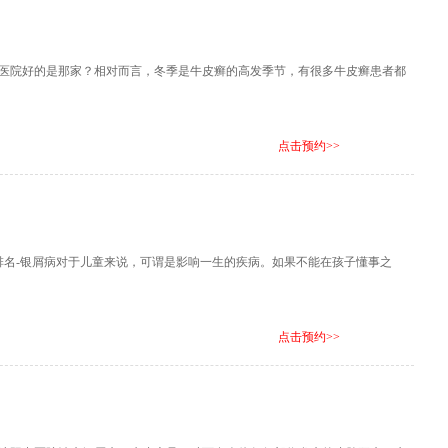
医院好的是那家？相对而言，冬季是牛皮癣的高发季节，有很多牛皮癣患者都
点击预约>>
排名-银屑病对于儿童来说，可谓是影响一生的疾病。如果不能在孩子懂事之
点击预约>>